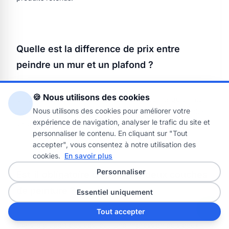
Quelle est la difference de prix entre
peindre un mur et un plafond ?
🍪 Nous utilisons des cookies
Un plafond est generalement plus cher au m2 qu'un mur,
Nous utilisons des cookies pour améliorer votre
car la posture est moins confortable, les traces sont plus
expérience de navigation, analyser le trafic du site et
visibles et la finition demande plus de regularite.
personnaliser le contenu. En cliquant sur "Tout
accepter", vous consentez à notre utilisation des
cookies.
En savoir plus
Personnaliser
Est-il obligatoire d'appliquer deux couches
de peinture ?
Essentiel uniquement
Tout accepter
Dans la plupart des cas, oui. Une impression puis deux